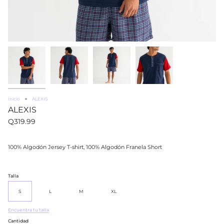
Inicio
ALEXIS
ALEXIS
Q319.99
100% Algodón Jersey T-shirt, 100% Algodón Franela Short
Talla
S
L
M
XL
Encuentra tu talla
Cantidad